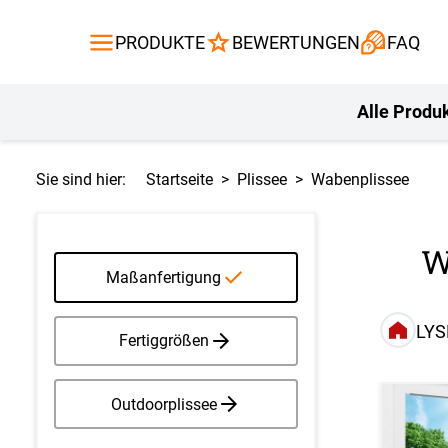
Gardinen
Flächenvor
PRODUKTE
BEWERTUNGEN
FAQ
Gardinenstange
Balkontuch
Fliegengitte
Kissen
Alle Produ
Sie sind hier:
Startseite
Plissee
Wabenplissee
W
Maßanfertigung
LYS
Fertiggrößen
Outdoorplissee