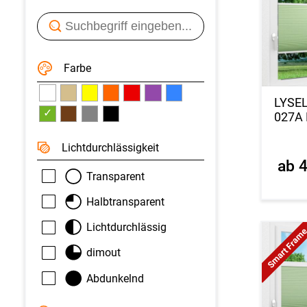
Farbe
LYSE
✓
027A 
Licht­durchlässigkeit
ab 
Transparent
Halbtransparent
Lichtdurchlässig
Smart Fram
dimout
Abdunkelnd