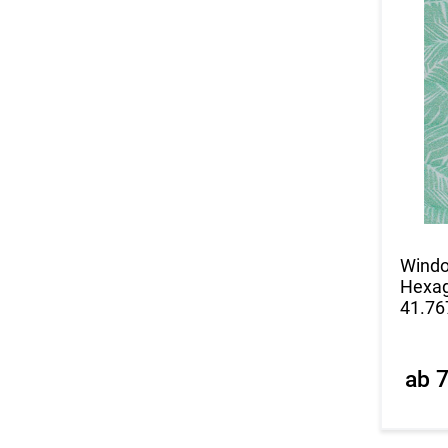
Windo
Hexag
41.76
ab 