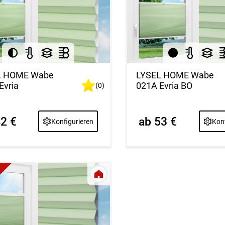
L HOME Wabe
LYSEL HOME Wabe
Evria
021A Evria BO
(0)
42 €
ab 53 €
Konfigurieren
Konf
e