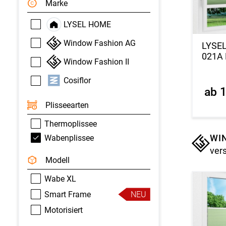
Marke
LYSEL HOME
Window Fashion AG
LYSE
021A 
Window Fashion II
Cosiflor
ab 
Plisseearten
Thermoplissee
WI
Wabenplissee
ver
Modell
Wabe XL
Smart Frame
NEU
Motorisiert