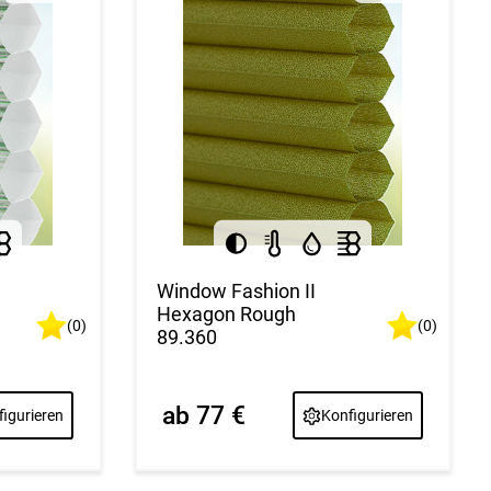
Window Fashion II
Hexagon Rough
(0)
(0)
89.360
ab 77 €
igurieren
Konfigurieren