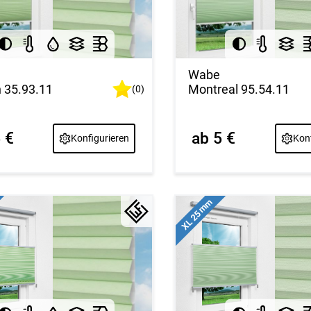
Wabe
n 35.93.11
Montreal 95.54.11
(0)
 €
ab 5 €
Konfigurieren
Konf
XL 25 mm