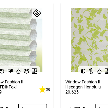
w Fashion II
Window Fashion II
TE® Foxi
Hexagon Honolulu
(0)
9
20.625