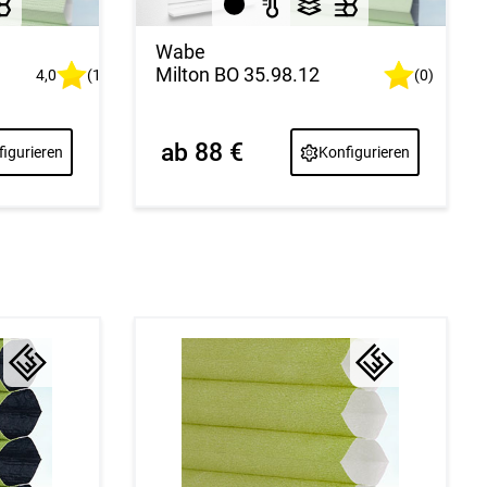
Wabe
Milton BO 35.98.12
4,0
(1)
(0)
ab 88 €
igurieren
Konfigurieren