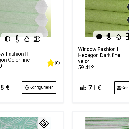
Window Fashion II
w Fashion II
Hexagon Dark fine
on Color fine
velor
(0)
0
59.412
68 €
ab 71 €
Konfigurieren
Konf