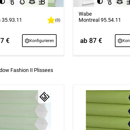
Wabe
n 35.93.11
Montreal 95.54.11
(0)
87 €
ab 87 €
Konfigurieren
Konf
dow Fashion II Plissees