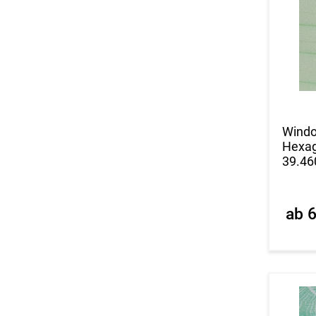
Windo
Hexag
39.46
ab 