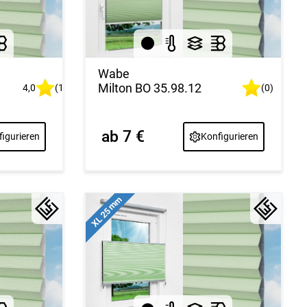
Wabe
Milton BO 35.98.12
4,0
(1)
(0)
ab 7 €
igurieren
Konfigurieren
XL 25 mm