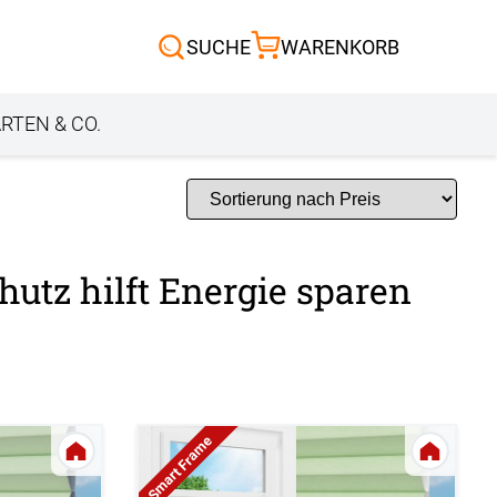
Scheibengardinen
SUCHE
WARENKORB
Sonnensegel
Außenrollo
RTEN & CO.
utz hilft Energie sparen
Smart Frame