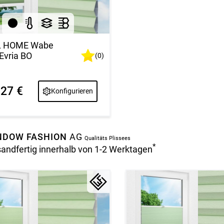
L HOME Wabe
Evria BO
(0)
127 €
Konfigurieren
NDOW FASHION
AG
Qualitäts Plissees
*
sandfertig innerhalb von 1-2 Werktagen