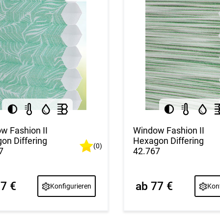
w Fashion II
Window Fashion II
on Differing
Hexagon Differing
(0)
7
42.767
77 €
ab 77 €
Konfigurieren
Konf