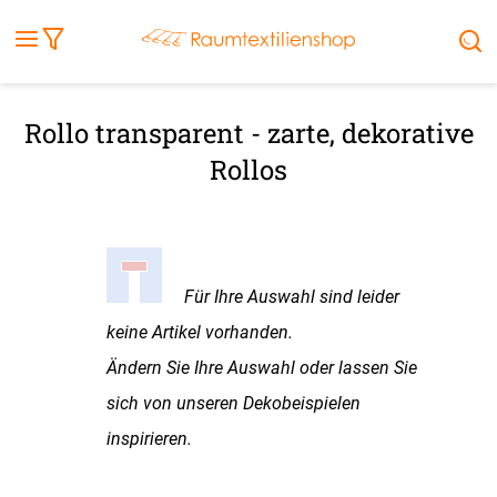
Fensterbilder
Kissen
Balkontuch
Rollladen
Tischdecke
Markisenstoff
Markise
Außenrollo
Stoffe
Sonnensegel
FENSTER & TÜREN
RÄUME
TERRASSE, GARTEN & CO.
Rollo transparent - zarte, dekorative
Rollos
Für Ihre Auswahl sind leider
keine Artikel vorhanden.
Ändern Sie Ihre Auswahl oder lassen Sie
sich von unseren Dekobeispielen
inspirieren.