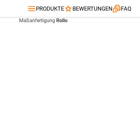
Gardinenstange
Balkontuch
Fliegengitte
Kissen
Alle Produ
PRODUKTE
BEWERTUNGEN
FAQ
Maßanfertigung
Rollo