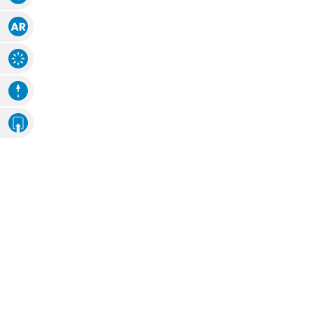
Augmented Reality
Explosions-Zeichnung
Animation
Eigenes Ambiente
Foto hochladen