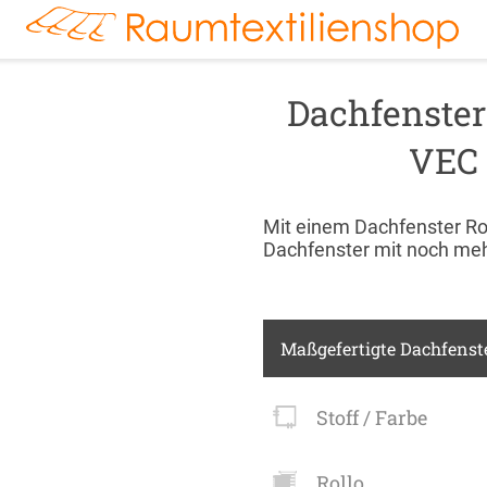
r
Markisenstoff
Fensterbilder
Tischdecke
Markise
Rollladen
Stoffe
kte:
FENSTER & TÜREN
RÄUME
TERRASSE, GA
Dachfenster
VEC 
Mit einem Dachfenster Rol
Dachfenster mit noch meh
Maßgefertigte Dachfenste
Stoff / Farbe
Rollo