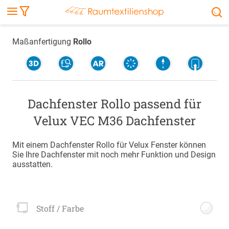
Markise
Außenrollo
Stoffe
Sonnensegel
FENSTER & TÜREN
RÄUME
TERRASSE, GARTEN & CO.
Maßanfertigung
Rollo
Dachfenster Rollo passend für
Velux VEC M36 Dachfenster
Mit einem Dachfenster Rollo für Velux Fenster können
Sie Ihre Dachfenster mit noch mehr Funktion und Design
ausstatten.
Stoff / Farbe