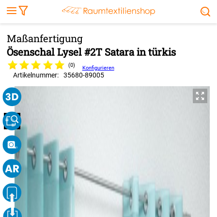
Markise
Außenrollo
Stoffe
Sonnensegel
FENSTER & TÜREN
RÄUME
TERRASSE, GARTEN & CO.
Ösenschal Lysel #2T Satara in türkis
(0)
Konfigurieren
Artikelnummer:
35680
-
89005