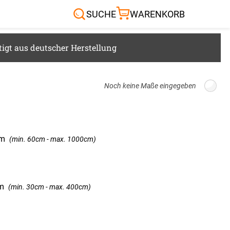
Sonnensegel
Außenrollo
SUCHE
WARENKORB
RTEN & CO.
igt aus deutscher Herstellung
Breite: 100cm, Höhe: 220cm
m
(min. 60cm - max. 1000cm)
m
(min. 30cm - max. 400cm)