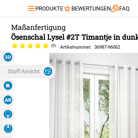
Gardinenstange
Balkontuch
Fliegengitte
Kissen
Sonnensegel
PRODUKTE
BEWERTUNGEN
FAQ
Alle Produ
Ösenschal Lysel #2T Timantje in dun
(0)
Artikelnummer:
36987
-
96062
3D Ansicht
Stoff Ansicht
Maße Eingeben
Augmented Reality
Eigenes Ambiente
Foto Hochladen
3D Ansicht Herunterladen