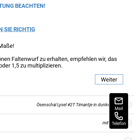
TUNG BEACHTEN!
N SIE RICHTIG
 Maße!
nen Faltenwurf zu erhalten, empfehlen wir, das
der 1,5 zu multiplizieren.
Weiter
Ösenschal Lysel #2T Timantje in dunkelgrau
Mail
mit Ösen
Telefon
Stoffdesign