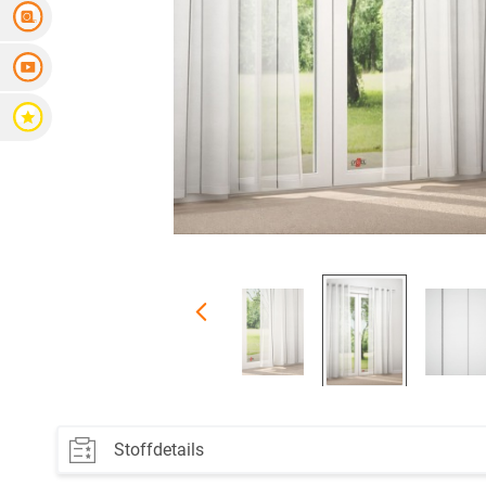
Messanleitung
Videoanleitung
Bewertungen
Stoffdetails
Material:
100% Polyester