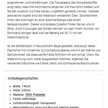
angenehmen Lichtverhältnissen. Die Transparenz des Polyesterstoffes
sorgt dafür, dass Ihre Wohnräume lange hell und freundlich bleiben und
Sie den Ausblick ins Freie nahezu ungefiltert genießen können. Weiterer
dekorativer Aspekt sind die metallisch verstärkten Ösen. Sie erleichtern
Ihnen das Anbringen an einer Gardinenstange oder einem
Seilspannsystem. Dieses und anderes Zubehör finden Sie bei uns im
Shop. Auch Kürzungen des Schals nehmen wir nach Ihrem Wunsch vor.
Schonend reinigen lässt sich der Behang bei 30 °C mit der
Waschmaschine.
Ist die Streifenoptik in freundlichem Beige gestaltet, überzeugt dieser
Ösenschal mit vornehmer Zurückhaltung ebenso wie mit der Wärme und
Gemütlichkeit, die diese sanfte Farbe förmlich mit sich bringt. Wenn Sie
diese Wirkung noch weiter ausgestalten möchten, ergänzen Sie
verwandte Naturtöne wie Creme, Sand und schmelzende Braunnuancen.
Artikeleigenschaften
Breite: 140cm
Höhe: 245cm
Material:
100% Polyester
Farbe: weiß-beige
Lichtdurchlässigkeit: transparent
Maßanfertigung: kann auf Wunsch gekürzt werden