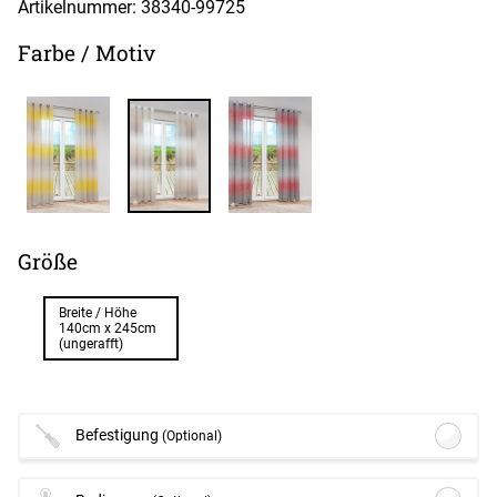
Artikelnummer: 38340-
99725
Farbe / Motiv
Größe
Breite / Höhe
140cm x 245cm
(ungerafft)
Befestigung
(Optional)
Lysel - SET Kugel Stange Ø 16mm #1W