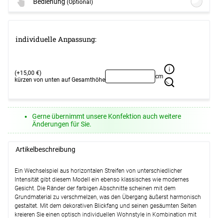
Bedienung
(Optional)
(+23,45 EUR)
Details
Lysel - Schiebegardine Schleuderstab
Lysel - SET Topaz Träger offen 160cm
#1W
(ab +7,95 EUR)
individuelle Anpassung:
mit Endstücke Zylinder in Edelstahl-
Optionen verfügbar, bitte konfigurieren.
Optik #1W
(ab +71,95 EUR)
Optionen verfügbar, bitte konfigurieren.
Weiter
(+15,00 €)
cm
kürzen von unten auf Gesamthöhe
Weiter
Gerne übernimmt unsere Konfektion auch weitere
Änderungen für Sie.
Artikelbeschreibung
Ein Wechselspiel aus horizontalen Streifen von unterschiedlicher
Intensität gibt diesem Modell ein ebenso klassisches wie modernes
Gesicht. Die Ränder der farbigen Abschnitte scheinen mit dem
Grundmaterial zu verschmelzen, was den Übergang äußerst harmonisch
gestaltet. Mit dem dekorativen Blickfang und seinen gesäumten Seiten
kreieren Sie einen optisch individuellen Wohnstyle in Kombination mit