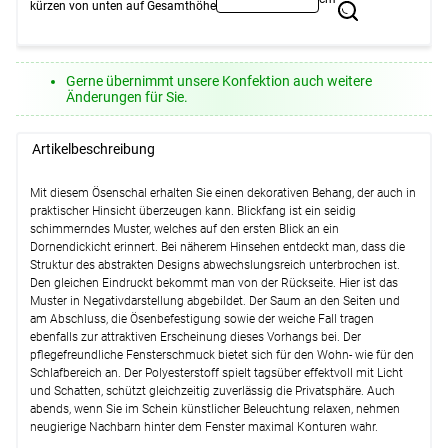
kürzen von unten auf Gesamthöhe
Weiter
Gerne übernimmt unsere Konfektion auch weitere
Änderungen für Sie.
Artikelbeschreibung
Mit diesem Ösenschal erhalten Sie einen dekorativen Behang, der auch in
praktischer Hinsicht überzeugen kann. Blickfang ist ein seidig
schimmerndes Muster, welches auf den ersten Blick an ein
Dornendickicht erinnert. Bei näherem Hinsehen entdeckt man, dass die
Struktur des abstrakten Designs abwechslungsreich unterbrochen ist.
Den gleichen Eindruckt bekommt man von der Rückseite. Hier ist das
Muster in Negativdarstellung abgebildet. Der Saum an den Seiten und
am Abschluss, die Ösenbefestigung sowie der weiche Fall tragen
ebenfalls zur attraktiven Erscheinung dieses Vorhangs bei. Der
pflegefreundliche Fensterschmuck bietet sich für den Wohn- wie für den
Schlafbereich an. Der Polyesterstoff spielt tagsüber effektvoll mit Licht
und Schatten, schützt gleichzeitig zuverlässig die Privatsphäre. Auch
abends, wenn Sie im Schein künstlicher Beleuchtung relaxen, nehmen
neugierige Nachbarn hinter dem Fenster maximal Konturen wahr.