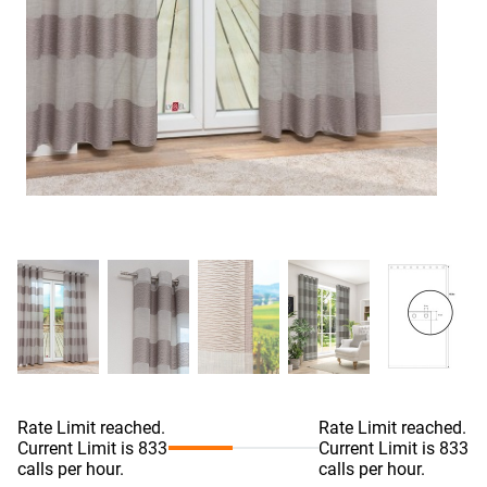
R
L
r
C
L
8
c
h
Rate Limit reached.
Rate Limit reached.
Current Limit is 833
Current Limit is 833
calls per hour.
calls per hour.