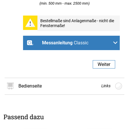
(min. 500 mm - max. 2500 mm)
Professional
Bestellmaße sind Anlagenmaße - nicht die
Fenstermaße!
Weiter
Messanleitung
Classic
Zum Schrauben an der
Zum Schrauben an der
Zum Schrauben in der
Wand
Decke
Fensternische
Weiter
Bedienseite
Links
Links
Rechts
Passend dazu
Weiter