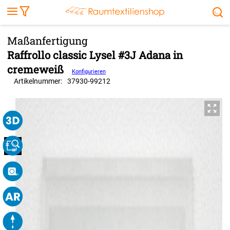
Markise
Außenrollo
Stoffe
Sonnensegel
FENSTER & TÜREN
RÄUME
TERRASSE, GARTEN & CO.
Raffrollo classic Lysel #3J Adana in
cremeweiß
Konfigurieren
Artikelnummer:
37930
-
99212