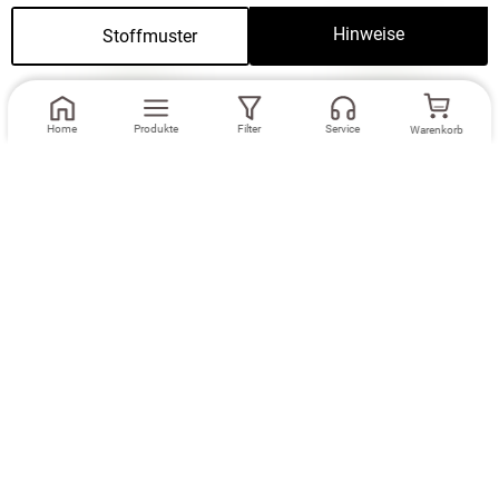
Hinweise
Stoffmuster
Home
Produkte
Filter
Service
Warenkorb
Maße eingeben
Maße eingeben
Dekoschal Lysel
Ösenschal Lysel
#2T Adana in
#2T Adana in
cremeweiß
cremeweiß
Zubehör