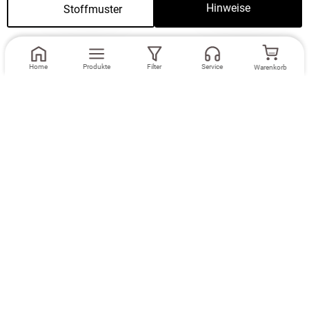
Lysel #3J Adana
Lysel #3J Adana
Hinweise
Stoffmuster
in cremeweiß
in cremeweiß
25 mm
Silber
40 mm
Silber
Home
Produkte
Filter
Service
Warenkorb
Das könnte Ihnen auch gefallen
mit
25 mm
Messing
Schlaufen
mit
Schlaufenband
Sonnengelb
Schlamm
Ösen in
40 mm
Messing
Stoff
gestanzt
Weiter
Weiter
mit
eingelegtem
49,95 EUR
18,95 EUR
Bleiband
(50g)
Weiter
Lysel -
Lysel -
Ösenschal Esira
Schlaufenschal
#1W in
Dorado #1W in
Cremeweiß
Natur