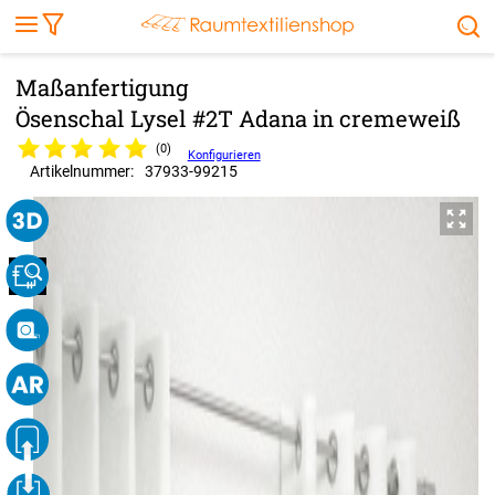
Markise
Außenrollo
Stoffe
Sonnensegel
FENSTER & TÜREN
RÄUME
TERRASSE, GARTEN & CO.
Ösenschal Lysel #2T Adana in cremeweiß
(0)
Konfigurieren
Artikelnummer:
37933
-
99215