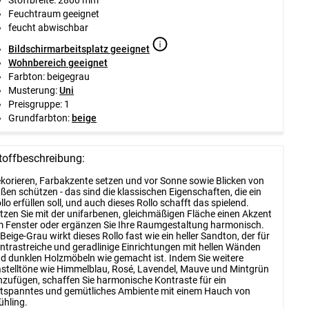
Feuchtraum geeignet
feucht abwischbar
Bildschirmarbeitsplatz geeignet
Wohnbereich geeignet
Farbton: beigegrau
Musterung:
Uni
Preisgruppe: 1
Grundfarbton:
beige
toffbeschreibung:
korieren, Farbakzente setzen und vor Sonne sowie Blicken von
ßen schützen - das sind die klassischen Eigenschaften, die ein
llo erfüllen soll, und auch dieses Rollo schafft das spielend.
tzen Sie mit der unifarbenen, gleichmäßigen Fläche einen Akzent
 Fenster oder ergänzen Sie Ihre Raumgestaltung harmonisch.
 Beige-Grau wirkt dieses Rollo fast wie ein heller Sandton, der für
ntrastreiche und geradlinige Einrichtungen mit hellen Wänden
d dunklen Holzmöbeln wie gemacht ist. Indem Sie weitere
stelltöne wie Himmelblau, Rosé, Lavendel, Mauve und Mintgrün
nzufügen, schaffen Sie harmonische Kontraste für ein
tspanntes und gemütliches Ambiente mit einem Hauch von
ühling.