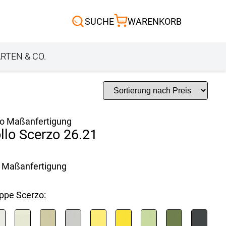
Scheibengardinen
SUCHE
WARENKORB
Sonnensegel
Außenrollo
RTEN & CO.
lo Maßanfertigung
llo Scerzo 26.21
Maßanfertigung
uppe
Scerzo: