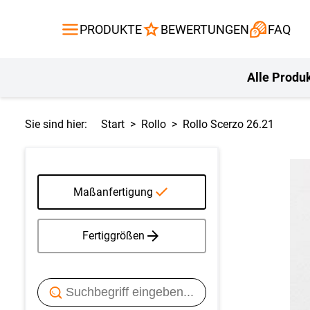
Gardinen
Flächenvor
PRODUKTE
BEWERTUNGEN
FAQ
Gardinenstange
Balkontuch
Fliegengitte
Kissen
Alle Produ
Sie sind hier:
Start
Rollo
Rollo Scerzo 26.21
Maßanfertigung
Fertiggrößen