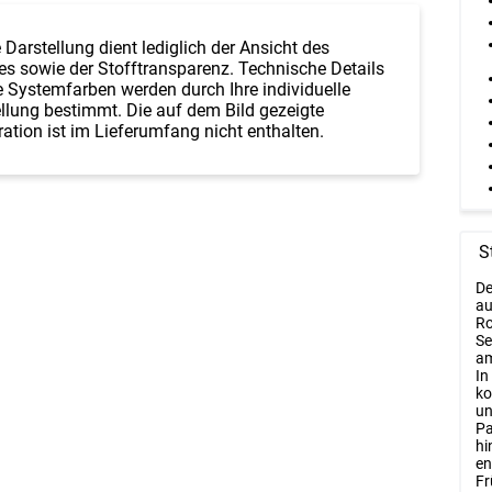
 Darstellung dient lediglich der Ansicht des
es sowie der Stofftransparenz. Technische Details
 Systemfarben werden durch Ihre individuelle
llung bestimmt. Die auf dem Bild gezeigte
ation ist im Lieferumfang nicht enthalten.
S
De
au
Ro
Se
am
In
ko
un
Pa
hi
en
Fr