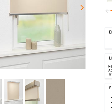
E
L
Re
Ab
Tr
S