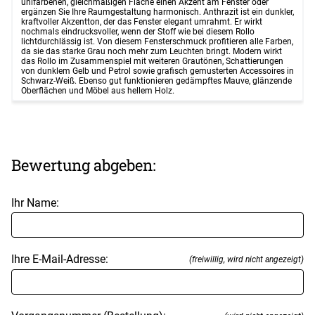
unifarbenen, gleichmäßigen Fläche einen Akzent am Fenster oder
ergänzen Sie Ihre Raumgestaltung harmonisch. Anthrazit ist ein dunkler,
kraftvoller Akzentton, der das Fenster elegant umrahmt. Er wirkt
nochmals eindrucksvoller, wenn der Stoff wie bei diesem Rollo
lichtdurchlässig ist. Von diesem Fensterschmuck profitieren alle Farben,
da sie das starke Grau noch mehr zum Leuchten bringt. Modern wirkt
das Rollo im Zusammenspiel mit weiteren Grautönen, Schattierungen
von dunklem Gelb und Petrol sowie grafisch gemusterten Accessoires in
Schwarz-Weiß. Ebenso gut funktionieren gedämpftes Mauve, glänzende
Oberflächen und Möbel aus hellem Holz.
Bewertung abgeben:
Ihr Name:
Ihre E-Mail-Adresse:
(freiwillig, wird nicht angezeigt)