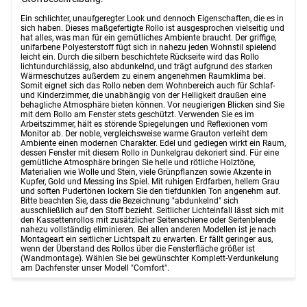
Ein schlichter, unaufgeregter Look und dennoch Eigenschaften, die es in
sich haben. Dieses maßgefertigte Rollo ist ausgesprochen vielseitig und
hat alles, was man für ein gemütliches Ambiente braucht. Der griffige,
unifarbene Polyesterstoff fügt sich in nahezu jeden Wohnstil spielend
leicht ein. Durch die silbern beschichtete Rückseite wird das Rollo
lichtundurchlässig, also abdunkelnd, und trägt aufgrund des starken
Wärmeschutzes außerdem zu einem angenehmen Raumklima bei.
Somit eignet sich das Rollo neben dem Wohnbereich auch für Schlaf-
und Kinderzimmer, die unabhängig von der Helligkeit draußen eine
behagliche Atmosphäre bieten können. Vor neugierigen Blicken sind Sie
mit dem Rollo am Fenster stets geschützt. Verwenden Sie es im
Arbeitszimmer, hält es störende Spiegelungen und Reflexionen vom
Monitor ab. Der noble, vergleichsweise warme Grauton verleiht dem
Ambiente einen modernen Charakter. Edel und gediegen wirkt ein Raum,
dessen Fenster mit diesem Rollo in Dunkelgrau dekoriert sind. Für eine
gemütliche Atmosphäre bringen Sie helle und rötliche Holztöne,
Materialien wie Wolle und Stein, viele Grünpflanzen sowie Akzente in
Kupfer, Gold und Messing ins Spiel. Mit ruhigen Erdfarben, hellem Grau
und soften Pudertönen lockern Sie den tiefdunklen Ton angenehm auf.
Bitte beachten Sie, dass die Bezeichnung "abdunkelnd" sich
ausschließlich auf den Stoff bezieht. Seitlicher Lichteinfall lässt sich mit
den Kassettenrollos mit zusätzlicher Seitenschiene oder Seitenblende
nahezu vollständig eliminieren. Bei allen anderen Modellen ist je nach
Montageart ein seitlicher Lichtspalt zu erwarten. Er fällt geringer aus,
wenn der Überstand des Rollos über die Fensterfläche größer ist
(Wandmontage). Wählen Sie bei gewünschter Komplett-Verdunkelung
am Dachfenster unser Modell "Comfort".