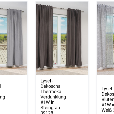
Lysel -
l
Dekoschal
Lysel 
a
Thermoka
Dekos
ung
Verdunklung
Blüte
#1W in
#1W i
Steingrau
Weiß 
39128