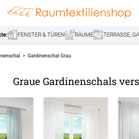
hang
Lamellenvorhang
Jalousie
r
Markisenstoff
Fensterbilder
Tischdecke
Markise
Rollladen
Stoffe
kte:
FENSTER & TÜREN
RÄUME
TERRASSE, GA
inenschal
Gardinenschal Grau
Graue Gardinenschals vers