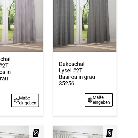
chal
Dekoschal
 #2T
Lysel #2T
os in
Basiroa in grau
grau
35256
5
Maße
Maße
eingeben
eingeben