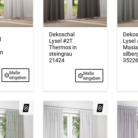
Dekoschal
Dekos
l
Lysel #2T
Lysel
Thermos in
Masia
in
steingrau
silber
21424
3522
Maße
Maße
eingeben
eingeben