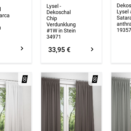
Dekos
Lysel -
l
Lysel
Dekoschal
arca
Satara
Chip
anthra
Verdunklung
u
1935
#1W in Stein
34971
€
33,95 €