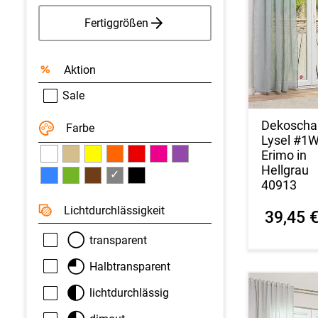
Fertiggrößen
Aktion
Sale
Dekoscha
Farbe
Lysel #1
Erimo in
Hellgrau
✓
40913
Licht­durchlässigkeit
39,45 
transparent
Halbtransparent
lichtdurchlässig