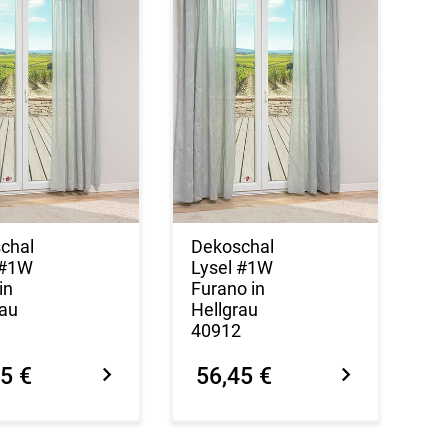
chal
Dekoschal
 #1W
Lysel #1W
in
Furano in
rau
Hellgrau
1
40912
5 €
56,45 €