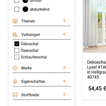
dimout
abdunkelnd
Themen
Vorhangart
Dekoschal
Ösenschal
Schlaufenschal
Dekoscha
Lysel #1W
Marke
in Hellgra
40745
Eigenschaften
54,45 
Stoffbreite