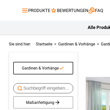
Gardinen
Flächenvor
PRODUKTE
BEWERTUNGEN
FAQ
Gardinenstange
Balkontuch
Fliegengitte
Kissen
Alle Produ
Sie sind hier:
Startseite
Gardinen & Vorhänge
Gard
Gardinen & Vorhänge
Maßanfertigung