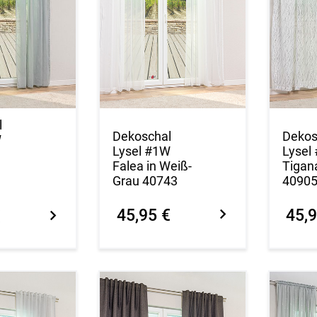
l
Dekoschal
Dekos
W
Lysel #1W
Lysel
Falea in Weiß-
Tigan
Grau 40743
4090
45,95 €
45,9
€