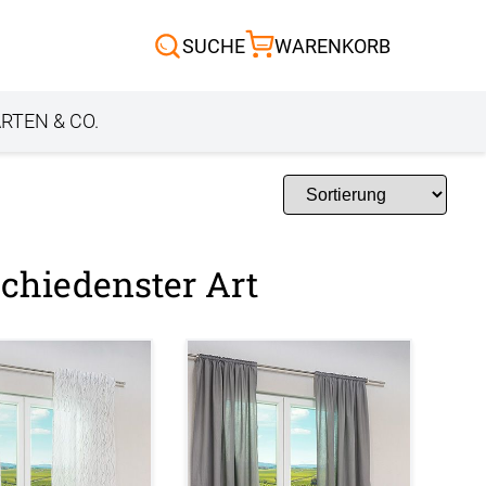
Scheibengardinen
SUCHE
WARENKORB
Sonnensegel
Außenrollo
RTEN & CO.
chiedenster Art