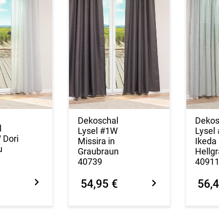
Dekoschal
Dekos
l
Lysel #1W
Lysel
 Dori
Missira in
Ikeda 
u
Graubraun
Hellg
40739
4091
€
54,95 €
56,4