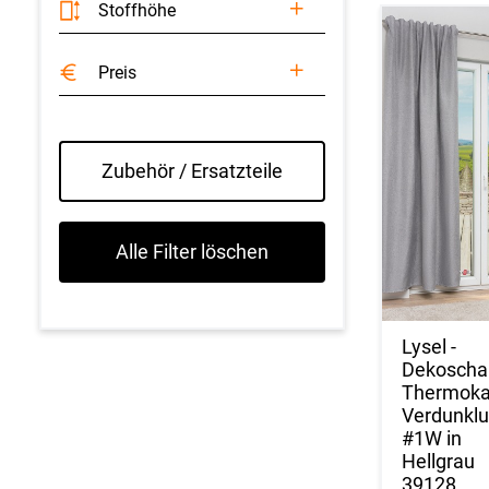
Stoffhöhe
Preis
Zubehör / Ersatzteile
Alle Filter löschen
Lysel -
Dekoscha
Thermok
Verdunkl
#1W in
Hellgrau
39128