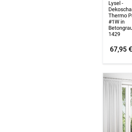
Lysel -
Dekoscha
Thermo P
#1W in
Betongra
1429
67,95 