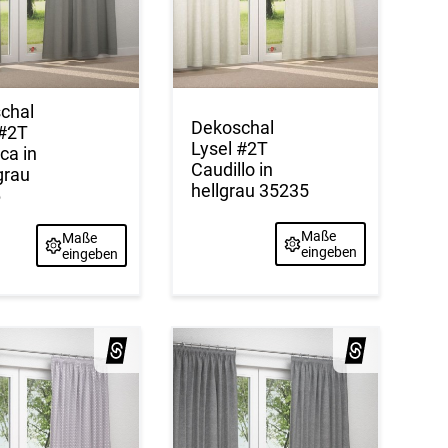
chal
Dekoschal
 #2T
Lysel #2T
ca in
Caudillo in
grau
hellgrau 35235
6
Maße
Maße
eingeben
eingeben