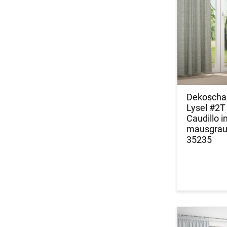
Dekoscha
Lysel #2T
Caudillo i
mausgra
35235