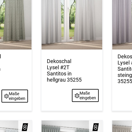
l
Dekos
Dekoschal
Lysel
Lysel #2T
n
Santit
Santitos in
u
stein
hellgrau 35255
3525
Maße
Maße
eingeben
eingeben