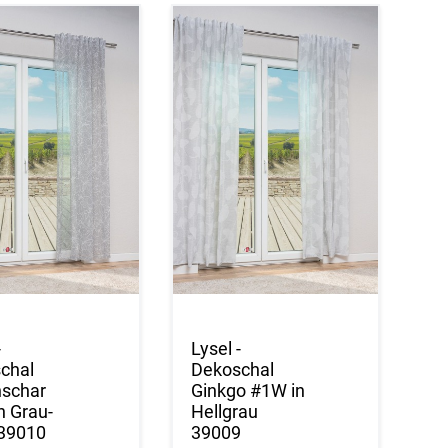
-
Lysel -
chal
Dekoschal
nschar
Ginkgo #1W in
n Grau-
Hellgrau
39010
39009