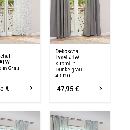
Dekoschal
chal
Lysel #1W
 #1W
Kitami in
a in Grau
Dunkelgrau
5
40910
5 €
47,95 €