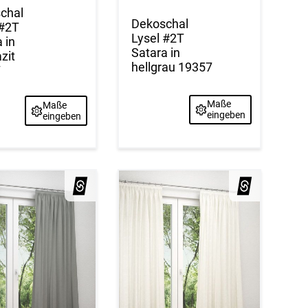
chal
Dekoschal
 #2T
Lysel #2T
 in
Satara in
zit
hellgrau 19357
7
Maße
Maße
eingeben
eingeben