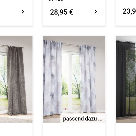
23,9
€
28,95 €
passend dazu ...