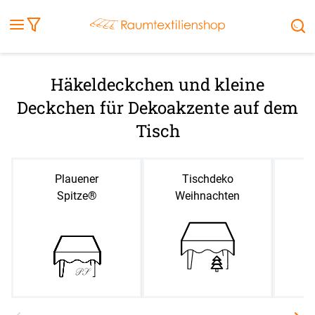
Fensterbilder
Kissen
Balkontuch
Rollladen
Tischdecke
Markisenstoff
Markise
Außenrollo
Stoffe
Sonnensegel
FENSTER & TÜREN
RÄUME
TERRASSE, GARTEN & CO.
Häkeldeckchen und kleine
Deckchen für Dekoakzente auf dem
Tisch
Plauener
Tischdeko
Hä
Spitze®
Weihnachten