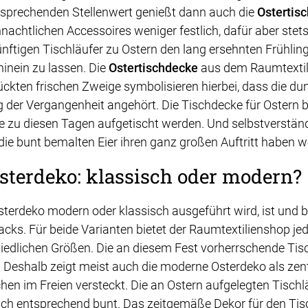
Entsprechenden Stellenwert genießt dann auch die
Ostertis
nachtlichen Accessoires weniger festlich, dafür aber stets
nftigen Tischläufer zu Ostern den lang ersehnten Frühlin
inein zu lassen. Die
Ostertischdecke
aus dem Raumtextili
kten frischen Zweige symbolisieren hierbei, dass die du
g der Vergangenheit angehört. Die Tischdecke für Ostern bie
ie zu diesen Tagen aufgetischt werden. Und selbstverständ
die bunt bemalten Eier ihren ganz großen Auftritt haben w
Osterdeko: klassisch oder modern?
sterdeko modern oder klassisch ausgeführt wird, ist und b
ks. Für beide Varianten bietet der Raumtextilienshop jed
iedlichen Größen. Die an diesem Fest vorherrschende Tisc
. Deshalb zeigt meist auch die moderne Osterdeko als zent
en im Freien versteckt. Die an Ostern aufgelegten Tischlä
ch entsprechend bunt. Das zeitgemäße Dekor für den Tisch