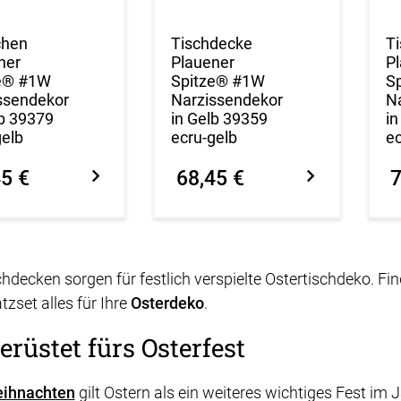
chen
Tischdecke
Ti
ner
Plauener
P
e® #1W
Spitze® #1W
S
ssendekor
Narzissendekor
N
lb 39379
in Gelb 39359
in
gelb
ecru-gelb
ec
45 €
68,45 €
7
chdecken sorgen für festlich verspielte Ostertischdeko. Fi
tzset alles für Ihre
Osterdeko
.
erüstet fürs Osterfest
ihnachten
gilt Ostern als ein weiteres wichtiges Fest im