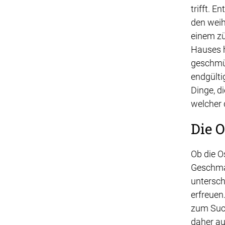
trifft. 
den weih
einem zü
Hauses h
geschmüc
endgülti
Dinge, d
welcher 
Die 
Ob die O
Geschmac
untersch
erfreuen
zum Such
daher au