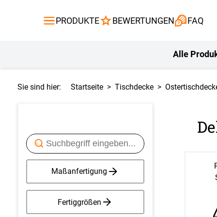
Gardinen
Flächenvor
PRODUKTE
BEWERTUNGEN
FAQ
Gardinenstange
Balkontuch
Fliegengitte
Kissen
Alle Produ
Sie sind hier:
Startseite
Tischdecke
Ostertischdeck
De
Maßanfertigung
Fertiggrößen