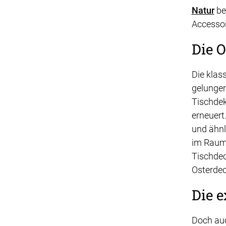
Natur
be
Accessoi
Die 
Die klas
gelunge
Tischdek
erneuert
und ähnl
im Raumt
Tischdec
Osterdec
Die e
Doch auc