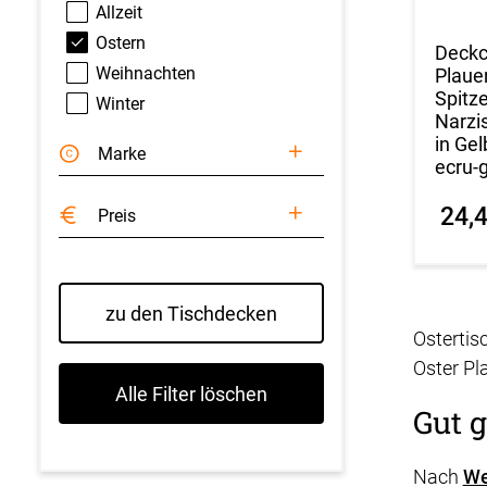
Allzeit
Ostern
Deck
Weihnachten
Plaue
Spitz
Winter
Narzi
in Ge
Marke
ecru-
24,
Preis
zu den Tischdecken
Ostertis
Oster Pla
Alle Filter löschen
Gut g
Nach
We