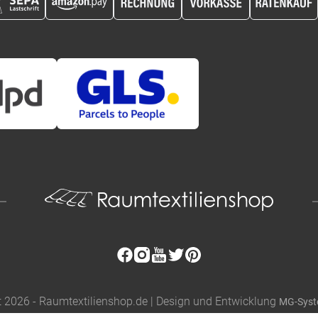
t 2026 - Raumtextilienshop.de | Design und Entwicklung
MG-Sys