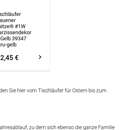
schläufer
lauener
pitze® #1W
arzissendekor
 Gelb 39347
ru-gelb
2,45 €
nden Sie hier vom Tischläufer für Ostern bis zum
 Jahresablauf, zu dem sich ebenso die ganze Familie