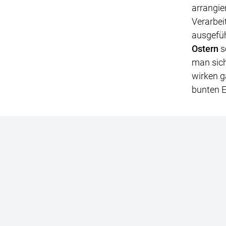
arrangie
Verarbei
ausgefüh
Ostern
s
man sich
wirken g
bunten E