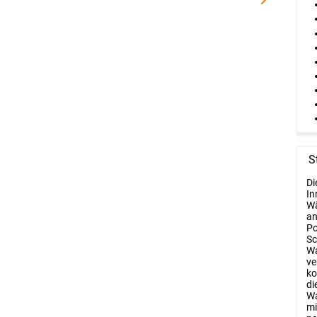
S
Di
In
Wä
an
Po
Sc
Wa
ve
ko
di
Wa
mi