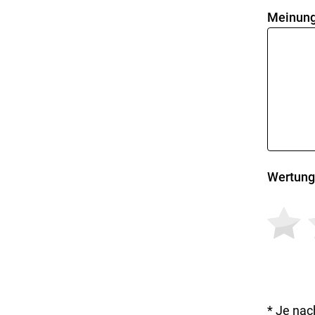
Meinung
Wertung
* Je nac