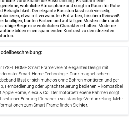
türliche, zurückhaltende Ausstrahlung. Es schafft eine
genehme, wohnliche Atmosphäre und sorgt im Raum für Ruhe
d Behaglichkeit. Der elegante Basiston lässt sich vielseitig
mbinieren, etwa mit verwandten Erdfarben, frischem Reinweiß
er knalligen, bunten Farben und auffälligen Mustern, die durch
s ruhige Beige eine wohnlichen Charakter erhalten. Moderne
autöne bilden einen spannenden Kontrast zu dem dezenten
turton.
odellbeschreibung:
r LYSEL HOME Smart Frame vereint elegantes Design mit
dernster Smart-Home-Technologie. Dank magnetischem
ebeband lässt er sich mühelos ohne Bohren montieren und per
p, Fernbedienung oder Sprachsteuerung bedienen – kompatibel
t Apple Home, Alexa & Co.. Der motorbetriebene Rahmen sorgt
t seitlicher Führung für nahezu vollständige Verdunkelung. Mehr
formationen zum Smart Frame finden Sie
hier
.