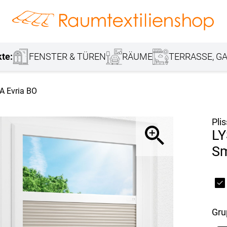
hang
Lamellenvorhang
Jalousie
r
Markisenstoff
Fensterbilder
Tischdecke
Markise
Rollladen
Stoffe
kte:
FENSTER & TÜREN
RÄUME
TERRASSE, GA
 Evria BO
Pli
LY
Sm
Gr