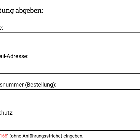
tung abgeben:
e:
ail-Adresse:
snummer (Bestellung):
hutz:
168
' (ohne Anführungsstriche) eingeben.