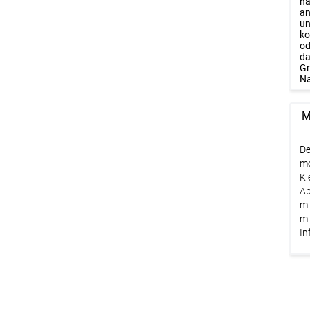
na
an
un
ko
od
da
Gr
Na
M
De
mo
Kl
Ap
mi
mi
In