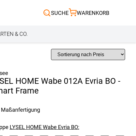
Scheibengardinen
SUCHE
WARENKORB
Sonnensegel
Außenrollo
RTEN & CO.
ssee
SEL HOME Wabe 012A Evria BO -
art Frame
Maßanfertigung
uppe
LYSEL HOME Wabe Evria BO: