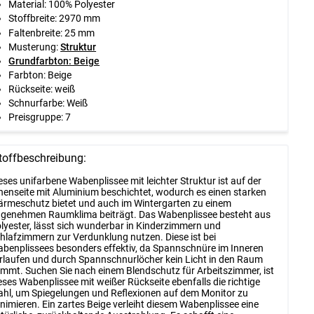
Material: 100% Polyester
Stoffbreite: 2970 mm
Faltenbreite: 25 mm
Musterung:
Struktur
Grundfarbton: Beige
Farbton: Beige
Rückseite: weiß
Schnurfarbe: Weiß
Preisgruppe: 7
toffbeschreibung:
eses unifarbene Wabenplissee mit leichter Struktur ist auf der
nenseite mit Aluminium beschichtet, wodurch es einen starken
rmeschutz bietet und auch im Wintergarten zu einem
genehmen Raumklima beiträgt. Das Wabenplissee besteht aus
lyester, lässt sich wunderbar in Kinderzimmern und
hlafzimmern zur Verdunklung nutzen. Diese ist bei
benplissees besonders effektiv, da Spannschnüre im Inneren
rlaufen und durch Spannschnurlöcher kein Licht in den Raum
mmt. Suchen Sie nach einem Blendschutz für Arbeitszimmer, ist
eses Wabenplissee mit weißer Rückseite ebenfalls die richtige
hl, um Spiegelungen und Reflexionen auf dem Monitor zu
nimieren. Ein zartes Beige verleiht diesem Wabenplissee eine