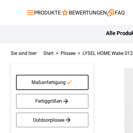
Gardinen
Flächenvor
PRODUKTE
BEWERTUNGEN
FAQ
Gardinenstange
Balkontuch
Fliegengitte
Kissen
Alle Produ
Sie sind hier:
Start
Plissee
LYSEL HOME Wabe 012A
Maßanfertigung
Fertiggrößen
Outdoorplissee