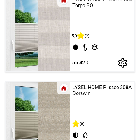
Torpo BO
5,0
(2)
ab 42 €
LYSEL HOME Plissee 308A
Dorswin
(0)