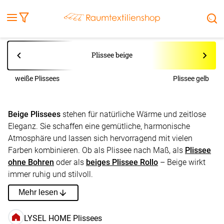
Fensterbilder
Kissen
Balkontuch
Rollladen
Tischdecke
Markisenstoff
Markise
Außenrollo
Stoffe
Sonnensegel
FENSTER & TÜREN
RÄUME
TERRASSE, GARTEN & CO.
Plissee beige
weiße Plissees
Plissee gelb
Beige Plissees
stehen für natürliche Wärme und zeitlose
Eleganz. Sie schaffen eine gemütliche, harmonische
Atmosphäre und lassen sich hervorragend mit vielen
Farben kombinieren. Ob als Plissee nach Maß, als
Plissee
ohne Bohren
oder als
beiges Plissee Rollo
– Beige wirkt
immer ruhig und stilvoll.
Mehr lesen
LYSEL HOME Plissees