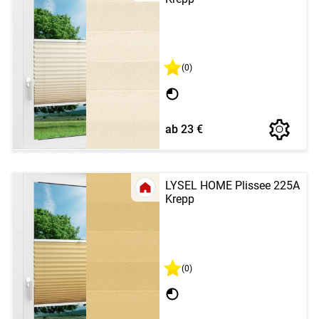
(0)
ab 23 €
LYSEL HOME Plissee 225A
Krepp
(0)