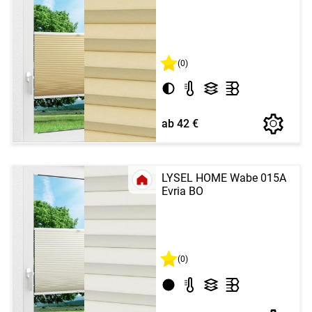
(0)
ab 42 €
LYSEL HOME Wabe 015A
Evria BO
(0)