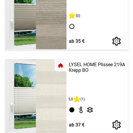
(0)
ab 35 €
LYSEL HOME Plissee 219A
Krepp BO
5,0
(1)
ab 37 €