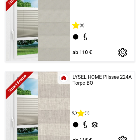
(0)
ab 110 €
Smart Frame
LYSEL HOME Plissee 224A
Torpo BO
5,0
(1)