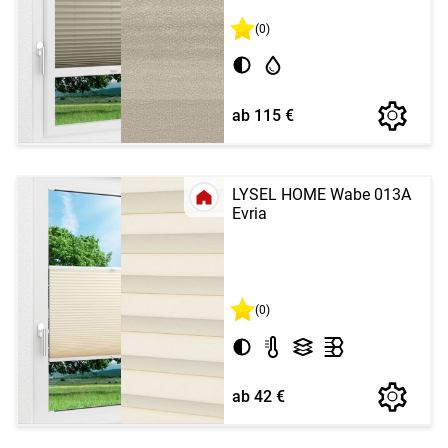
(0)
ab 115 €
LYSEL HOME Wabe 013A
Evria
(0)
ab 42 €