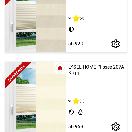
5,0
(4)
ab 92 €
Smart Frame
LYSEL HOME Plissee 207A
Krepp
5,0
(1)
ab 96 €