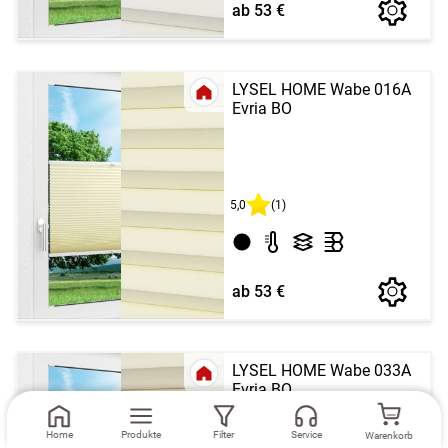
ab 53 €
LYSEL HOME Wabe 016A
Evria BO
5,0
(1)
ab 53 €
LYSEL HOME Wabe 033A
Evria BO
Home
Produkte
Filter
Service
Warenkorb