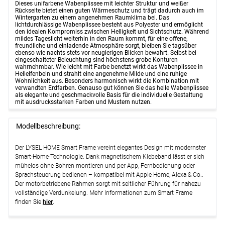
Dieses unifarbene Wabenplissee mit leichter Struktur und weißer
Rückseite bietet einen guten Wärmeschutz und trägt dadurch auch im
Wintergarten zu einem angenehmen Raumklima bei. Das
lichtdurchlässige Wabenplissee besteht aus Polyester und ermöglicht
den idealen Kompromiss zwischen Helligkeit und Sichtschutz. Während
mildes Tageslicht weiterhin in den Raum kommt, für eine offene,
freundliche und einladende Atmosphäre sorgt, bleiben Sie tagsüber
ebenso wie nachts stets vor neugierigen Blicken bewahrt. Selbst bei
eingeschalteter Beleuchtung sind höchstens grobe Konturen
wahrnehmbar. Wie leicht mit Farbe benetzt wirkt das Wabenplissee in
Hellelfenbein und strahlt eine angenehme Milde und eine ruhige
Wohnlichkeit aus. Besonders harmonisch wirkt die Kombination mit
verwandten Erdfarben. Genauso gut können Sie das helle Wabenplissee
als elegante und geschmackvolle Basis für die individuelle Gestaltung
mit ausdrucksstarken Farben und Mustern nutzen.
Modellbeschreibung:
Der LYSEL HOME Smart Frame vereint elegantes Design mit modernster
Smart-Home-Technologie. Dank magnetischem Klebeband lässt er sich
mühelos ohne Bohren montieren und per App, Fernbedienung oder
Sprachsteuerung bedienen – kompatibel mit Apple Home, Alexa & Co..
Der motorbetriebene Rahmen sorgt mit seitlicher Führung für nahezu
vollständige Verdunkelung. Mehr Informationen zum Smart Frame
finden Sie
hier
.