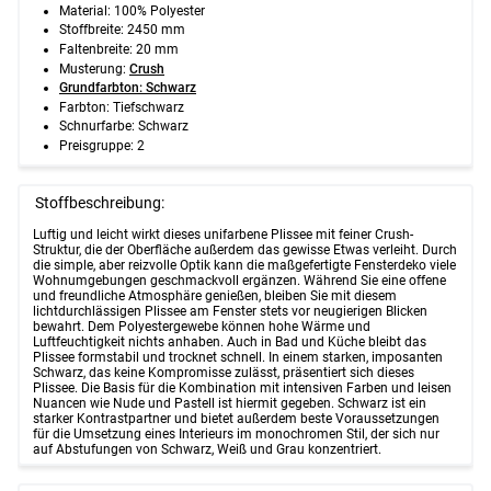
Material: 100% Polyester
Stoffbreite: 2450 mm
Faltenbreite: 20 mm
Musterung:
Crush
Grundfarbton: Schwarz
Farbton: Tiefschwarz
Schnurfarbe: Schwarz
Preisgruppe: 2
Stoffbeschreibung:
Luftig und leicht wirkt dieses unifarbene Plissee mit feiner Crush-
Struktur, die der Oberfläche außerdem das gewisse Etwas verleiht. Durch
die simple, aber reizvolle Optik kann die maßgefertigte Fensterdeko viele
Wohnumgebungen geschmackvoll ergänzen. Während Sie eine offene
und freundliche Atmosphäre genießen, bleiben Sie mit diesem
lichtdurchlässigen Plissee am Fenster stets vor neugierigen Blicken
bewahrt. Dem Polyestergewebe können hohe Wärme und
Luftfeuchtigkeit nichts anhaben. Auch in Bad und Küche bleibt das
Plissee formstabil und trocknet schnell. In einem starken, imposanten
Schwarz, das keine Kompromisse zulässt, präsentiert sich dieses
Plissee. Die Basis für die Kombination mit intensiven Farben und leisen
Nuancen wie Nude und Pastell ist hiermit gegeben. Schwarz ist ein
starker Kontrastpartner und bietet außerdem beste Voraussetzungen
für die Umsetzung eines Interieurs im monochromen Stil, der sich nur
auf Abstufungen von Schwarz, Weiß und Grau konzentriert.