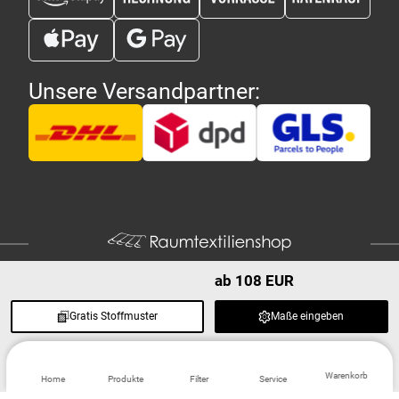
Unsere Versandpartner:
ab 108 EUR
Gratis Stoffmuster
Maße eingeben
Copyright 2026 - Raumtextilienshop.de | Design und Entwicklung
MG-
Systems GmbH
Warenkorb
Home
Produkte
Filter
Service