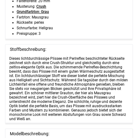
Faltenbreite: 20 mm
Musterung:
Crush
Grundfarbton: Grau
Farbton: Mausgrau
Rückseite: perlex
Schnurfarbe: Hellgrau
Preisgruppe: 3
Stoffbeschreibung:
Dieses lichtdurchlässige Plissee mit Perlreflex beschichteter Rückseite
zeichnet sich durch eine Crush-Struktur und gleichzeitig durch eine
zeitlos-elegante Optik aus. Die schimmernde Perlreflex-Beschichtung
bewirkt, dass das Plissee mit einem guten Wärmeschutz ausgestattet
ist. Ein lichtdurchlässiger Stoff wie dieser bietet die perfekte Mischung
aus Helligkeit und Sichtschutz. Während Sie tagsüber durch den milden
Lichteinfall eine offene und freundliche Atmosphäre genießen, bleiben
Sie stets vor neugierigen Blicken geschützt und Ihre Privatsphäre ist
gewahrt. Ein schöner mittlerer Grauton, der hier als Mausgrau
bezeichnet wird, ziert hier die Crush-Oberfläche des Plissees und
unterstreicht die moderne Eleganz. Die schlichte, ruhige und dezente
Optik bietet die perfekte Basis, um das Plissee mit ausdrucksstarken
Farben und Mustern zu kombinieren. Genauso jedoch bietet sich der
monochrome Look mit weiteren Abstufungen von Grau sowie Schwarz
und Weiß an.
Modellbeschreibung: