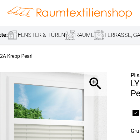
hang
Lamellenvorhang
Jalousie
r
Markisenstoff
Fensterbilder
Tischdecke
Markise
Rollladen
Stoffe
kte:
FENSTER & TÜREN
RÄUME
TERRASSE, GA
2A Krepp Pearl
Pli
LY
Pe
Gr