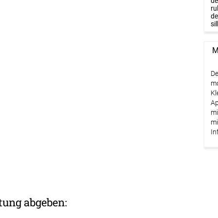
de
ru
de
si
M
De
mo
Kl
Ap
mi
mi
In
tung abgeben: