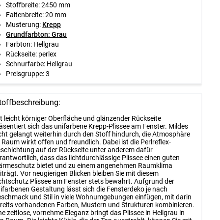
Stoffbreite: 2450 mm
Faltenbreite: 20 mm
Musterung:
Krepp
Grundfarbton: Grau
Farbton: Hellgrau
Rückseite: perlex
Schnurfarbe: Hellgrau
Preisgruppe: 3
toffbeschreibung:
t leicht körniger Oberfläche und glänzender Rückseite
äsentiert sich das unifarbene Krepp-Plissee am Fenster. Mildes
cht gelangt weiterhin durch den Stoff hindurch, die Atmosphäre
 Raum wirkt offen und freundlich. Dabei ist die Perlreflex-
schichtung auf der Rückseite unter anderem dafür
rantwortlich, dass das lichtdurchlässige Plissee einen guten
rmeschutz bietet und zu einem angenehmen Raumklima
iträgt. Vor neugierigen Blicken bleiben Sie mit diesem
chtschutz Plissee am Fenster stets bewahrt. Aufgrund der
ifarbenen Gestaltung lässt sich die Fensterdeko je nach
schmack und Stil in viele Wohnumgebungen einfügen, mit darin
reits vorhandenen Farben, Mustern und Strukturen kombinieren.
ne zeitlose, vornehme Eleganz bringt das Plissee in Hellgrau in