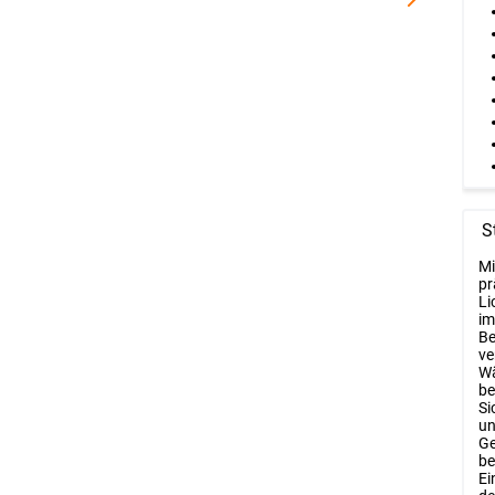
S
Mi
pr
Li
im
Be
ve
Wä
be
Si
un
Ge
be
Ei