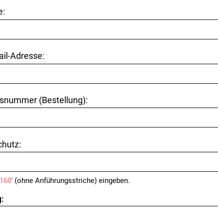
e:
ail-Adresse:
snummer (Bestellung):
hutz:
168
' (ohne Anführungsstriche) eingeben.
: