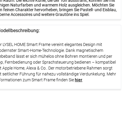
n Raum. Die leichte Kühle, die der Ton ausstrahlt, können Sie mit
higen Naturfarben und warmem Holz ausgleichen. Möchten Sie
n feinen Charakter hervorheben, bringen Sie Pastell- und Eisblau,
lberne Accessoires und weitere Grautöne ins Spiel.
odellbeschreibung:
r LYSEL HOME Smart Frame vereint elegantes Design mit
dernster Smart-Home-Technologie. Dank magnetischem
ebeband lässt er sich mühelos ohne Bohren montieren und per
p, Fernbedienung oder Sprachsteuerung bedienen – kompatibel
t Apple Home, Alexa & Co.. Der motorbetriebene Rahmen sorgt
t seitlicher Führung für nahezu vollständige Verdunkelung. Mehr
formationen zum Smart Frame finden Sie
hier
.