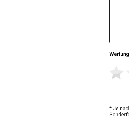
Wertung
* Je nac
Sonderfo