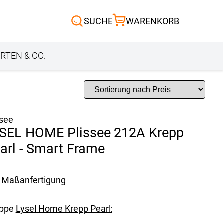
Scheibengardinen
SUCHE
WARENKORB
Sonnensegel
Außenrollo
RTEN & CO.
ssee
SEL HOME Plissee 212A Krepp
arl - Smart Frame
Maßanfertigung
uppe
Lysel Home Krepp Pearl: