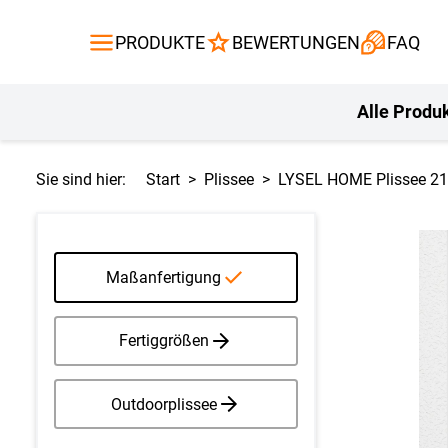
Gardinen
Flächenvor
PRODUKTE
BEWERTUNGEN
FAQ
Gardinenstange
Balkontuch
Fliegengitte
Kissen
Alle Produ
Sie sind hier:
Start
Plissee
LYSEL HOME Plissee 21
Maßanfertigung
Fertiggrößen
Outdoorplissee