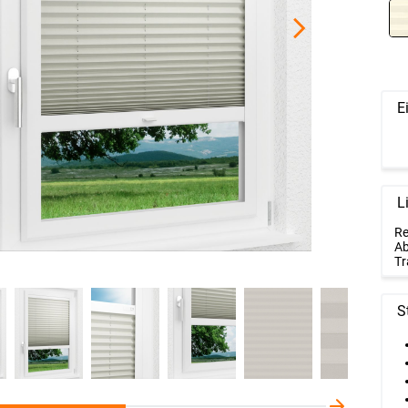
E
L
Re
Ab
Tr
S