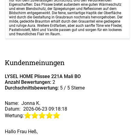
nur von dem zuverlässigen Sichtschutz und den verdunkelnden
Eigenschaften: Das Plissee bietet außerdem eine guten Wärmeschutz
und einen Blendschutz, der Spiegelungen und Reflexionen auf dem
Bildschirm entgegenwirkt. Die feine, samtartige Haptik der Oberfläche
wird durch die Gestaltung in Graubraun nochmals hervorgehoben. Der
milde, gedeckte Braunton erhält durch den Grauanteil eine gediegene
und ruhige Aura. Weitere Erdfarben, aber auch sanfte Töne wie Flieder,
Pastellviolett, Mint und Vanille passen gut und sorgen für ein lockeres
und freundliches Flair im Raum.
Kundenmeinungen
LYSEL HOME Plissee 221A Mali BO
Anzahl Bewertungen:
2
Durchschnittsbewertung:
5
/ 5 Sterne
Name:
Jonna K.
Datum:
2026-06-23 09:18:18
Wertung:
Hallo Frau Heß,