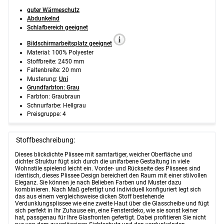
guter Wärmeschutz
Abdunkelnd
Schlafbereich geeignet
Bildschirmarbeitsplatz geeignet
Material: 100% Polyester
Stoffbreite: 2450 mm
Faltenbreite: 20 mm
Musterung:
Uni
Grundfarbton: Grau
Farbton: Graubraun
Schnurfarbe: Hellgrau
Preisgruppe: 4
Stoffbeschreibung:
Dieses blickdichte Plissee mit samtartiger, weicher Oberfläche und
dichter Struktur fügt sich durch die unifarbene Gestaltung in viele
Wohnstile spielend leicht ein. Vorder- und Rückseite des Plissees sind
identisch, dieses Plissee Design bereichert den Raum mit einer stilvollen
Eleganz. Sie können je nach Belieben Farben und Muster dazu
kombinieren. Nach Maß gefertigt und individuell konfiguriert legt sich
das aus einem vergleichsweise dicken Stoff bestehende
Verdunklungsplissee wie eine zweite Haut über die Glasscheibe und fügt
sich perfekt in Ihr Zuhause ein, eine Fensterdeko, wie sie sonst keiner
hat, passgenau für Ihre Glasfronten gefertigt. Dabei profitieren Sie nicht