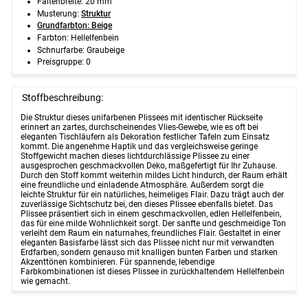
Faltenbreite: 20 mm
Musterung:
Struktur
Grundfarbton: Beige
Farbton: Hellelfenbein
Schnurfarbe: Graubeige
Preisgruppe: 0
Stoffbeschreibung:
Die Struktur dieses unifarbenen Plissees mit identischer Rückseite
erinnert an zartes, durchscheinendes Vlies-Gewebe, wie es oft bei
eleganten Tischläufern als Dekoration festlicher Tafeln zum Einsatz
kommt. Die angenehme Haptik und das vergleichsweise geringe
Stoffgewicht machen dieses lichtdurchlässige Plissee zu einer
ausgesprochen geschmackvollen Deko, maßgefertigt für Ihr Zuhause.
Durch den Stoff kommt weiterhin mildes Licht hindurch, der Raum erhält
eine freundliche und einladende Atmosphäre. Außerdem sorgt die
leichte Struktur für ein natürliches, heimeliges Flair. Dazu trägt auch der
zuverlässige Sichtschutz bei, den dieses Plissee ebenfalls bietet. Das
Plissee präsentiert sich in einem geschmackvollen, edlen Hellelfenbein,
das für eine milde Wohnlichkeit sorgt. Der sanfte und geschmeidige Ton
verleiht dem Raum ein naturnahes, freundliches Flair. Gestaltet in einer
eleganten Basisfarbe lässt sich das Plissee nicht nur mit verwandten
Erdfarben, sondern genauso mit knalligen bunten Farben und starken
Akzenttönen kombinieren. Für spannende, lebendige
Farbkombinationen ist dieses Plissee in zurückhaltendem Hellelfenbein
wie gemacht.