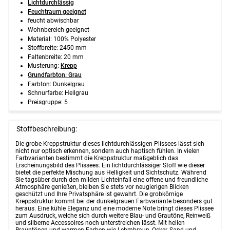
Lichtdurchlässig
Feuchtraum geeignet
feucht abwischbar
Wohnbereich geeignet
Material: 100% Polyester
Stoffbreite: 2450 mm
Faltenbreite: 20 mm
Musterung:
Krepp
Grundfarbton: Grau
Farbton: Dunkelgrau
Schnurfarbe: Hellgrau
Preisgruppe: 5
Stoffbeschreibung:
Die grobe Kreppstruktur dieses lichtdurchlässigen Plissees lässt sich
nicht nur optisch erkennen, sondern auch haptisch fühlen. In vielen
Farbvarianten bestimmt die Kreppstruktur maßgeblich das
Erscheinungsbild des Plissees. Ein lichtdurchlässiger Stoff wie dieser
bietet die perfekte Mischung aus Helligkeit und Sichtschutz. Während
Sie tagsüber durch den milden Lichteinfall eine offene und freundliche
Atmosphäre genießen, bleiben Sie stets vor neugierigen Blicken
geschützt und Ihre Privatsphäre ist gewahrt. Die grobkörnige
Kreppstruktur kommt bei der dunkelgrauen Farbvariante besonders gut
heraus. Eine kühle Eleganz und eine moderne Note bringt dieses Plissee
zum Ausdruck, welche sich durch weitere Blau- und Grautöne, Reinweiß
und silberne Accessoires noch unterstreichen lässt. Mit hellen
Brauntönen und warmen Farben wie Lehmbraun, Ocker, Sand und