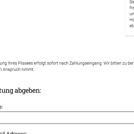
Si
fr
un
Ho
eb
gung Ihres Plissees erfolgt sofort nach Zahlungseingang. Wir bitten zu be
n Anspruch nimmt.
tung abgeben:
e:
ail-Adresse: