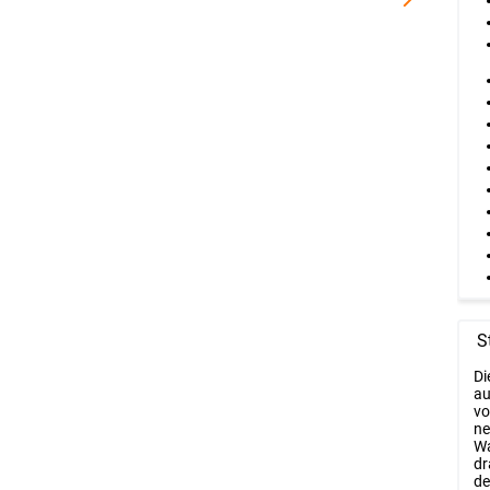
S
Di
au
vo
ne
Wa
dr
de