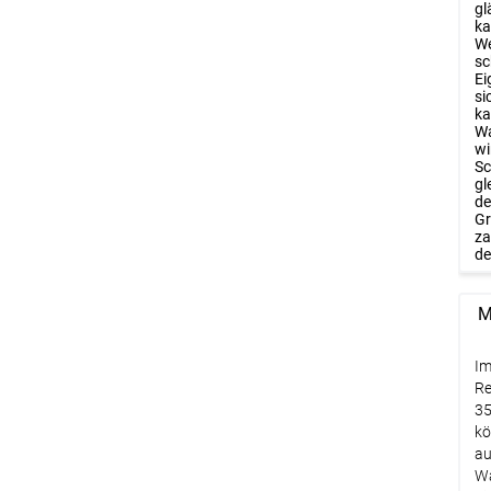
gl
ka
We
sc
Ei
si
ka
Wa
wi
Sc
gl
de
Gr
za
de
M
Im
Re
35
kö
au
Wa