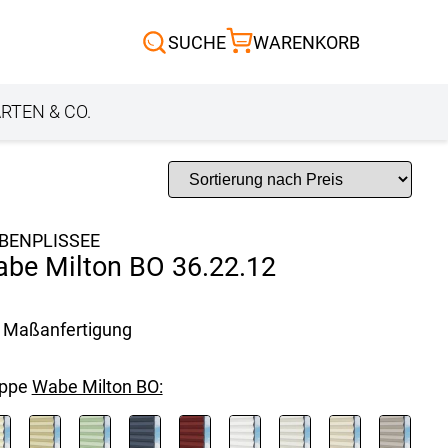
Scheibengardinen
SUCHE
WARENKORB
Sonnensegel
Außenrollo
RTEN & CO.
BENPLISSEE
be Milton BO 36.22.12
Maßanfertigung
uppe
Wabe Milton BO: