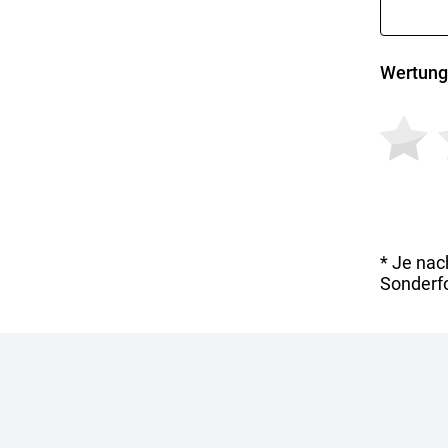
Wertung
* Je nac
Sonderfo