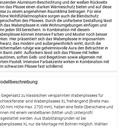
änzenden Aluminium-Beschichtung und der weißen Rückseite
nn das Plissee einen starken Wärmeschutz bieten und auf diese
ise zu einem angenehmen Raumklima beitragen. Für eine
höne Wohlfühlatmosphäre sorgen auch die Blendschutz
genschaften des Plissees. Durch die unifarbene Gestaltung lässt
ch das Wabenplissee in viele Wohnumgebungen einfügen und
nn jeden Stil bereichern. In Kombination mit diesem
benplissee können intensive Farben und Muster noch besser
rken. Hier präsentiert sich das Wabenplissee in imposantem
hwarz, das modern und außergewöhnlich wirkt, durch die
eichermaßen ruhige wie geheimnisvolle Aura den Betrachter in
n Bann zieht. Auflockern lässt sich das Plissee mit hellen
autönen, soften Gelb- und Beigetönen sowie allgemein mit
rtem Pastell. Intensive Farbakzente wirken in Kombination mit
m schwarzen Plissee fast schillernd.
odellbeschreibung:
 Gegensatz zu klassischen verspannten Wabenplissees für
chteckfenster sind Wabenplissees XL freihängend (Breite max.
00 mm; Höhe max. 2700 mm), haben eine feste Oberschiene und
nnen mit einem verstellbaren (Mittel- und) Unterprofil
sgestattet werden. Aus Stabilitätsgründen ist bei
benplissees XL nur die Montage mit Bohren möglich. Wählen