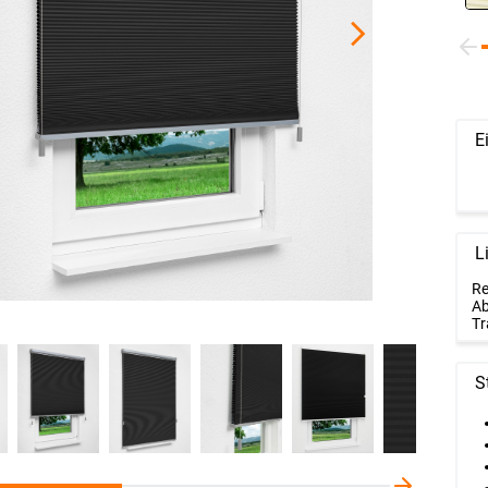
E
L
Re
Ab
Tr
S