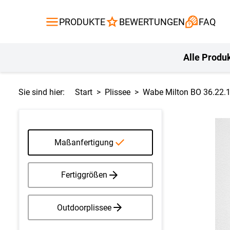
Gardinen
Flächenvor
PRODUKTE
BEWERTUNGEN
FAQ
Gardinenstange
Balkontuch
Fliegengitte
Kissen
Alle Produ
Sie sind hier:
Start
Plissee
Wabe Milton BO 36.22.
Maßanfertigung
Fertiggrößen
Outdoorplissee