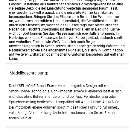
Fenster. Bestehend aus halbtransparentem Polyestergewebe ist es eine
vielseitige Deko, die der Einrichtung weiterhin genügend Raum lässt,
eher geschmackvoll ergänzt, als die gesamte Aufmerksamkeit zu
beanspruchen. Bringen Sie das Plissee zum Beispiel im Wohnzimmer
an, wird dieses mit mildem Licht durchflutet, die Gemütlichkeit bleibt
durch den Sichtschutz, welchen das Plissee tagsüber bietet, erhalten.
Neben der Feuchtraumeignung ist dieser vor allem in Bad und Küche
wichtig. Dort können Sie das Plissee nämlich ebenfalls anbringen. In
Hellbeige wirkt das Plissee wie leicht von Farbe geküsst, dadurch sanft
und wohnlich. Ebenso wie Weiß lässt sich auch Beige
abwechslungsreich in Szene setzen, strahlt aber gleichzeitig Wärme und
Natürlichkeit sowie eine angenehme Ruhe aus, die sich in Kombination
mit weiteren Erdfarben oder frischen Grüntönen besonders gut entfalten
kann.
Modellbeschreibung:
Der LYSEL HOME Smart Frame vereint elegantes Design mit modernster
Smart-Home-Technologie. Dank magnetischem Klebeband lässt er sich
mühelos ohne Bohren montieren und per App, Fernbedienung oder
Sprachsteuerung bedienen – kompatibel mit Apple Home, Alexa & Co..
Der motorbetriebene Rahmen sorgt mit seitlicher Führung für nahezu
vollständige Verdunkelung. Mehr Informationen zum Smart Frame
finden Sie
hier
.