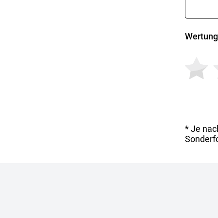
Wertung
* Je nac
Sonderfo