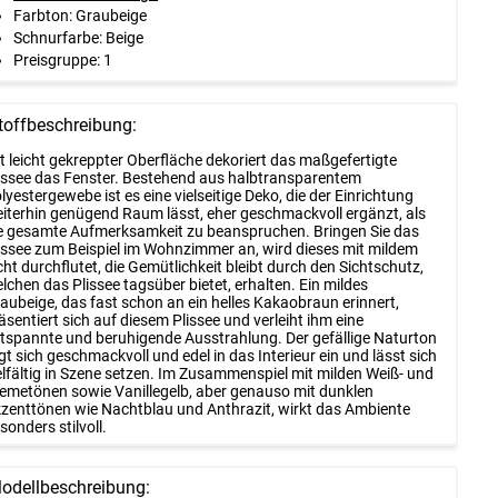
Farbton: Graubeige
Schnurfarbe: Beige
Preisgruppe: 1
toffbeschreibung:
t leicht gekreppter Oberfläche dekoriert das maßgefertigte
issee das Fenster. Bestehend aus halbtransparentem
lyestergewebe ist es eine vielseitige Deko, die der Einrichtung
iterhin genügend Raum lässt, eher geschmackvoll ergänzt, als
e gesamte Aufmerksamkeit zu beanspruchen. Bringen Sie das
issee zum Beispiel im Wohnzimmer an, wird dieses mit mildem
cht durchflutet, die Gemütlichkeit bleibt durch den Sichtschutz,
lchen das Plissee tagsüber bietet, erhalten. Ein mildes
aubeige, das fast schon an ein helles Kakaobraun erinnert,
äsentiert sich auf diesem Plissee und verleiht ihm eine
tspannte und beruhigende Ausstrahlung. Der gefällige Naturton
gt sich geschmackvoll und edel in das Interieur ein und lässt sich
elfältig in Szene setzen. Im Zusammenspiel mit milden Weiß- und
emetönen sowie Vanillegelb, aber genauso mit dunklen
zenttönen wie Nachtblau und Anthrazit, wirkt das Ambiente
sonders stilvoll.
odellbeschreibung: