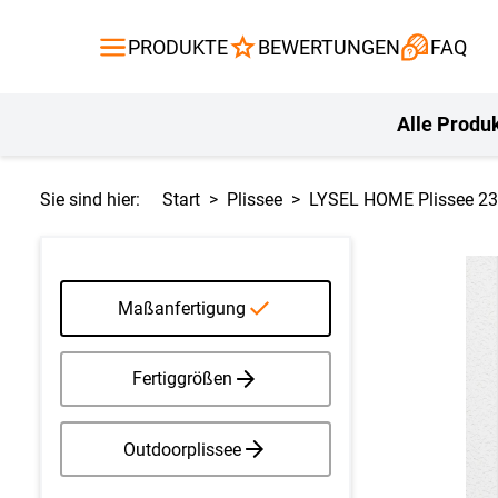
Gardinen
Flächenvor
PRODUKTE
BEWERTUNGEN
FAQ
Gardinenstange
Balkontuch
Fliegengitte
Kissen
Alle Produ
Sie sind hier:
Start
Plissee
LYSEL HOME Plissee 23
Maßanfertigung
Fertiggrößen
Outdoorplissee