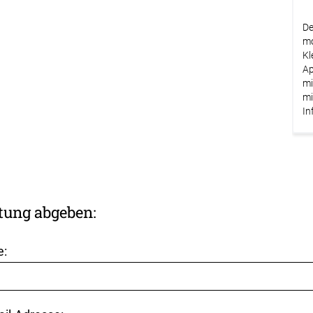
De
mo
Kl
Ap
mi
mi
In
tung abgeben:
e: