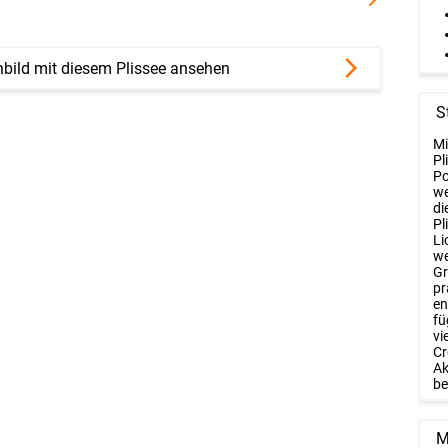
bild mit diesem Plissee ansehen
S
Mi
Pl
Po
we
di
Pl
Li
we
Gr
pr
en
fü
vi
Cr
Ak
be
M