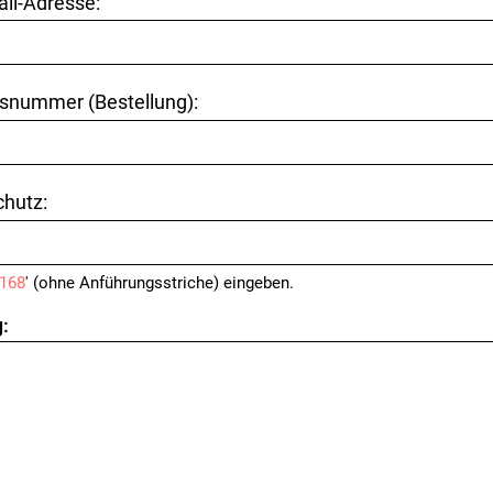
ail-Adresse:
snummer (Bestellung):
hutz:
168
' (ohne Anführungsstriche) eingeben.
: