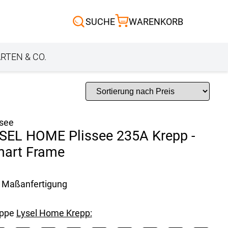
Scheibengardinen
SUCHE
WARENKORB
Sonnensegel
Außenrollo
RTEN & CO.
ssee
SEL HOME Plissee 235A Krepp -
art Frame
Maßanfertigung
uppe
Lysel Home Krepp: