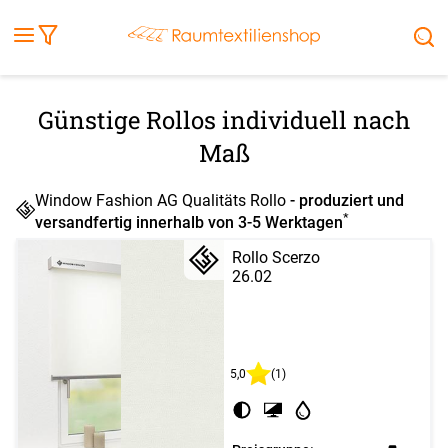
Fensterbilder
Kissen
Balkontuch
Rollladen
Tischdecke
Markisenstoff
Markise
Außenrollo
Stoffe
Sonnensegel
FENSTER & TÜREN
RÄUME
TERRASSE, GARTEN & CO.
Günstige Rollos individuell nach
Maß
Window Fashion AG Qualitäts Rollo
- produziert und
*
versandfertig innerhalb von 3-5 Werktagen
Rollo Scerzo
26.02
5,0
(1)