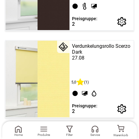
Preisgruppe:
2
Verdunkelungsrollo Scerzo
Dark
27.08
5,0
(1)
Preisgruppe:
2
Verdunkelungsrollo Scerzo
Home
Produkte
Filter
Service
Warenkorb