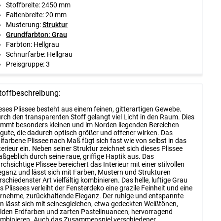
Stoffbreite: 2450 mm
Faltenbreite: 20 mm
Musterung:
Struktur
Grundfarbton: Grau
Farbton: Hellgrau
Schnurfarbe: Hellgrau
Preisgruppe: 3
toffbeschreibung:
eses Plissee besteht aus einem feinen, gitterartigen Gewebe.
rch den transparenten Stoff gelangt viel Licht in den Raum. Dies
mmt besonders kleinen und im Norden liegenden Bereichen
gute, die dadurch optisch größer und offener wirken. Das
ifarbene Plissee nach Maß fügt sich fast wie von selbst in das
terieur ein. Neben seiner Struktur zeichnet sich dieses Plissee
ßgeblich durch seine raue, griffige Haptik aus. Das
rchsichtige Plissee bereichert das Interieur mit einer stilvollen
eganz und lässt sich mit Farben, Mustern und Strukturen
rschiedenster Art vielfältig kombinieren. Das helle, luftige Grau
s Plissees verleiht der Fensterdeko eine grazile Feinheit und eine
rnehme, zurückhaltende Eleganz. Der ruhige und entspannte
n lässt sich mit seinesgleichen, etwa gedeckten Weißtönen,
lden Erdfarben und zarten Pastellnuancen, hervorragend
mbinieren. Auch das Zusammenspiel verschiedener