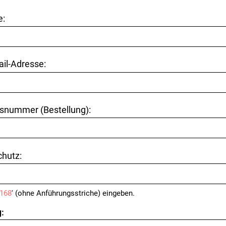
e:
ail-Adresse:
snummer (Bestellung):
hutz:
168
' (ohne Anführungsstriche) eingeben.
: