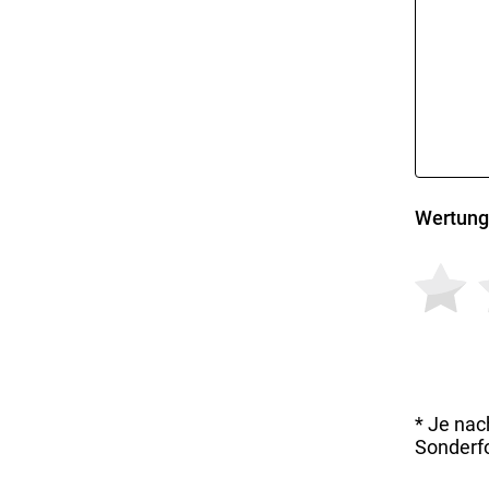
Wertung
* Je nac
Sonderfo