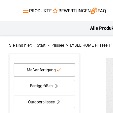
Gardinen
Flächenvor
PRODUKTE
BEWERTUNGEN
FAQ
Gardinenstange
Balkontuch
Fliegengitte
Kissen
Alle Produ
Sie sind hier:
Start
Plissee
LYSEL HOME Plissee 11
Maßanfertigung
Fertiggrößen
Outdoorplissee