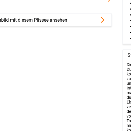
bild mit diesem Plissee ansehen
S
Di
Du
ko
zu
un
In
ma
du
El
ve
de
vo
To
mi
ko