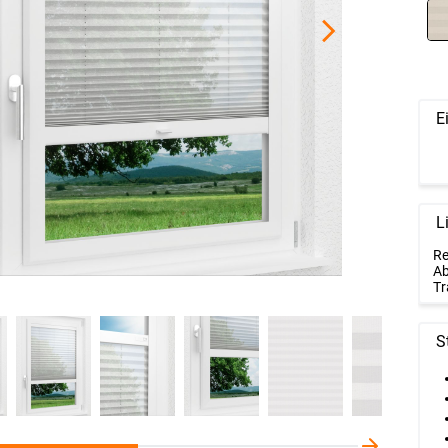
E
L
Re
Ab
Tr
S