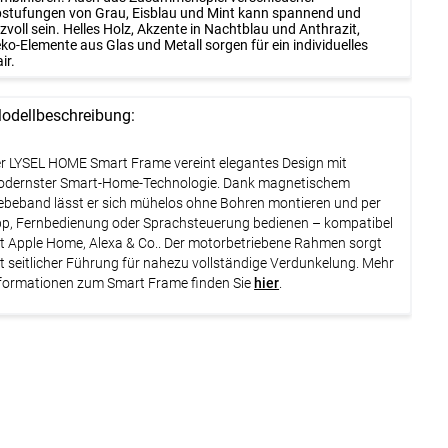
stufungen von Grau, Eisblau und Mint kann spannend und
izvoll sein. Helles Holz, Akzente in Nachtblau und Anthrazit,
ko-Elemente aus Glas und Metall sorgen für ein individuelles
air.
odellbeschreibung:
r LYSEL HOME Smart Frame vereint elegantes Design mit
dernster Smart-Home-Technologie. Dank magnetischem
ebeband lässt er sich mühelos ohne Bohren montieren und per
p, Fernbedienung oder Sprachsteuerung bedienen – kompatibel
t Apple Home, Alexa & Co.. Der motorbetriebene Rahmen sorgt
t seitlicher Führung für nahezu vollständige Verdunkelung. Mehr
formationen zum Smart Frame finden Sie
hier
.