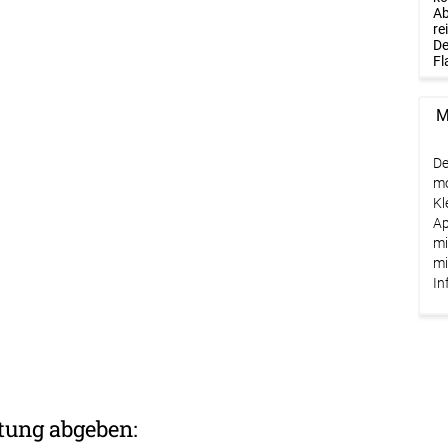
Ab
re
De
Fl
M
De
mo
Kl
Ap
mi
mi
In
tung abgeben: