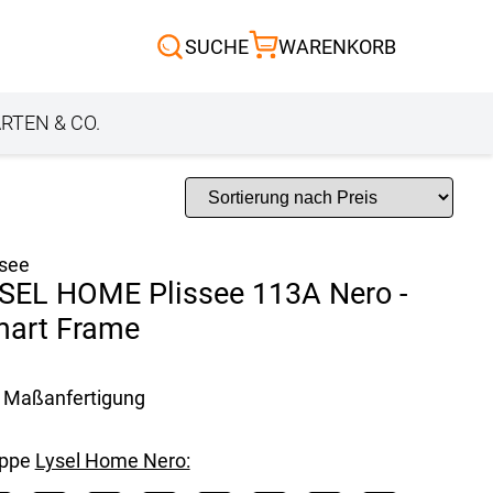
Scheibengardinen
SUCHE
WARENKORB
Sonnensegel
Außenrollo
RTEN & CO.
ssee
SEL HOME Plissee 113A Nero -
art Frame
Maßanfertigung
uppe
Lysel Home Nero: