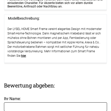
einladenden Charakter. Für Akzente bieten sich vor allem dunkle
Beerentöne, Anthrazit oder Nachtblau an.
Modellbeschreibung:
Der LYSEL HOME Smart Frame vereint elegantes Design mit modernster
Smart-Home-Technologie. Dank magnetischem Klebeband lässt er sich
mühelos ohne Bohren montieren und per App, Fernbedienung oder
Sprachsteuerung bedienen – kompatibel mit Apple Home, Alexa & Co..
Der motorbetriebene Rahmen sorgt mit seitlicher Führung für nahezu
vollständige Verdunkelung. Mehr Informationen zum Smart Frame
finden Sie
hier
.
Bewertung abgeben:
Ihr Name: