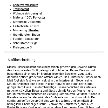
ohne Wärmeschutz
Transparent
Wohnbereich geeignet
Material: 100% Polyester
Stoffbreite: 2450 mm
Faltenbreite: 20 mm
Musterung:
Struktur
Grundfarbton: Braun
Farbton: Blassbraun
Schnurfarbe: Beige
Preisgruppe: 3
Stoffbeschreibung:
Dieses Plissee besteht aus einem feinen, gitterartigen Gewebe. Durch
den transparenten Stoff gelangt viel Licht in den Raum. Dies kommt
besonders kleinen und im Norden liegenden Bereichen zugute, die
dadurch optisch größer und offener wirken. Das unifarbene Plissee nach
Maß fügt sich fast wie von selbst in das Interieur ein. Neben seiner
Struktur zeichnet sich dieses Plissee maßgeblich durch seine raue,
griffige Haptik aus. Das durchsichtige Plissee bereichert das Interieur
mit einer stilvollen Eleganz und lässt sich mit Farben, Mustern und
Strukturen verschiedenster Art vielfältig kombinieren. Mit dem Plissee in
Blassbraun am Fenster wirkt das Ambiente warm und wohnlich. Der
sanfte, erdige Ton versprüht eine wohlige Wärme und vermittelt ein
behagliches, heimeliges Gefühl. Verwandte Naturfarben, aber auch
Pastelltöne wie Vanillegelb verleihen dem Raum einen freundlichen und